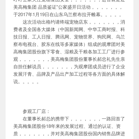
美高梅集团 品质鉴证”公家盛开日活动，，， ，，， ，
于2017年1月19日在山东乌兰察布拉开帷幕。。。。。
这次活动出格约请终端宠物店东，，， ，，， ，消
费者及全国各大媒体（中国新闻网、中华工商时报、科
技日报、工人日报、腾讯网、宠物世界、狗民网、乌兰
察布电视台、胶东在线等多家媒体）组成的观摩团对美
高梅集团股份旗下零食、湿粮及干粮各加工工厂进行参
观，，， ，，， ，美高梅集团股份董事长郝忠礼先生亲
自担任解说员，，， ，，， ，为观摩团成员进行了企业
发展汗青、品牌及产品出产加工过程等各方面的具体解
说。。。。。
参观工厂店：
在董事长郝总的携带下，，， ，，， ，一路回首了
美高梅集团股份18年来的发展过程、通过的认证、资
质，，， ，，， ，并对美高梅集团股份国内销售品牌进